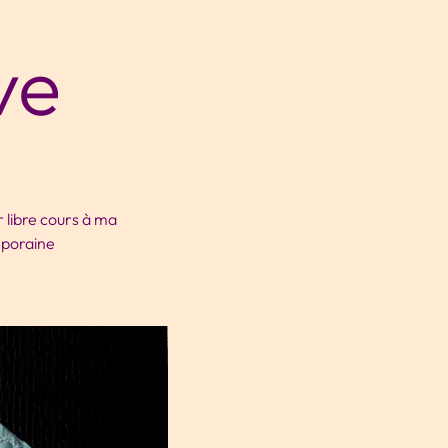
ve
r libre cours à ma
emporaine