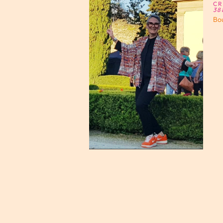
CR
38
Bou